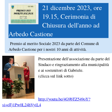
21 dicembre 2023, ore
19.15, Cerimonia di
Chiusura dell'anno ad
Arbedo Castione
Premio al merito Sociale 2023 da parte del Comune di
Arbedo Castione per i nostri 10 anni di attività.
Presentazione dell'associazione da parte del
Sindaco e ringraziamento alla municipalità
e ai sostenitori di Gabriele.
(clicca sul link sotto)
http://youtu.be/4G9bTZ549oY?
si=oTj1Pw0L24hVyiL4