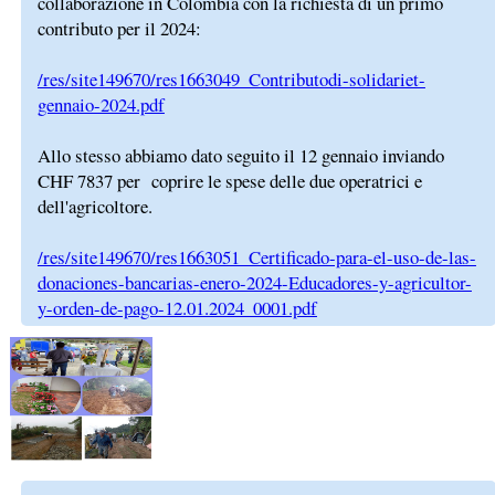
collaborazione in Colombia con la richiesta di un primo
contributo per il 2024:
/res/site149670/res1663049_Contributodi-solidariet-
gennaio-2024.pdf
Allo stesso abbiamo dato seguito il 12 gennaio inviando
CHF 7837 per coprire le spese delle due operatrici e
dell'agricoltore.
/res/site149670/res1663051_Certificado-para-el-uso-de-las-
donaciones-bancarias-enero-2024-Educadores-y-agricultor-
y-orden-de-pago-12.01.2024_0001.pdf