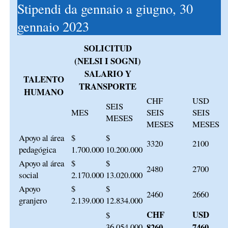
Stipendi da gennaio a giugno, 30
gennaio 2023
SOLICITUD
(NELSI I SOGNI)
SALARIO Y
TALENTO
TRANSPORTE
HUMANO
CHF
USD
SEIS
MES
SEIS
SEIS
MESES
MESES
MESES
Apoyo al área
$
$
3320
2100
pedagógica
1.700.000
10.200.000
Apoyo al área
$
$
2480
2700
social
2.170.000
13.020.000
Apoyo
$
$
2460
2660
granjero
2.139.000
12.834.000
CHF
USD
$
36.054.000
8260
7460