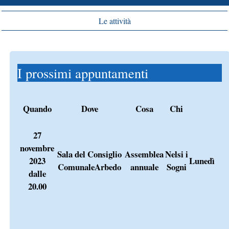
Le attività
I prossimi appuntamenti
Quando
Dove
Cosa
Chi
27
novembre
Sala del Consiglio
Assemblea
Nelsi i
2023
Lunedì
ComunaleArbedo
annuale
Sogni
dalle
20.00