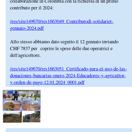
collaborazione in Colombia con la richiesta di un primo
contributo per il 2024:
/res/site149670/res1663049_Contributodi-solidariet-
gennaio-2024.pdf
Allo stesso abbiamo dato seguito il 12 gennaio inviando
CHF 7837 per coprire le spese delle due operatrici e
dell'agricoltore.
/res/site149670/res1663051_Certificado-para-el-uso-de-las-
donaciones-bancarias-enero-2024-Educadores-y-agricultor-
y-orden-de-pago-12.01.2024_0001.pdf