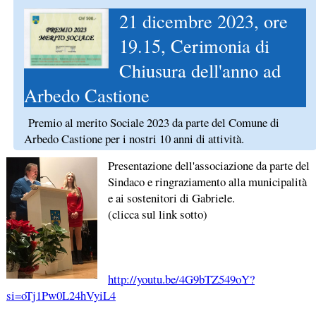
21 dicembre 2023, ore
19.15, Cerimonia di
Chiusura dell'anno ad
Arbedo Castione
Premio al merito Sociale 2023 da parte del Comune di
Arbedo Castione per i nostri 10 anni di attività.
Presentazione dell'associazione da parte del
Sindaco e ringraziamento alla municipalità
e ai sostenitori di Gabriele.
(clicca sul link sotto)
http://youtu.be/4G9bTZ549oY?
si=oTj1Pw0L24hVyiL4