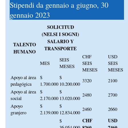
Stipendi da gennaio a giugno, 30
gennaio 2023
SOLICITUD
(NELSI I SOGNI)
SALARIO Y
TALENTO
TRANSPORTE
HUMANO
CHF
USD
SEIS
MES
SEIS
SEIS
MESES
MESES
MESES
Apoyo al área
$
$
3320
2100
pedagógica
1.700.000
10.200.000
Apoyo al área
$
$
2480
2700
social
2.170.000
13.020.000
Apoyo
$
$
2460
2660
granjero
2.139.000
12.834.000
CHF
USD
$
36.054.000
8260
7460